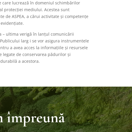
e care lucrează în domeniul schimbărilor
 al protecției mediului. Acestea sunt
te de ASPEA, a cărui activitate și competențe
 evidențiate.
a – ultima verigă în lanțul comunicării
 Publicului larg i se vor asigura instrumentele
tru a avea acces la informațiile și resursele
e legate de conservarea pădurilor și
durabilă a acestora.
m împreună