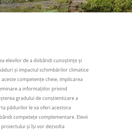
tea elevilor de a dobândi cunoștințe și
păduri și impactul schimbărilor climatice
ă aceste competențe cheie, implicarea
iseminare a informațiilor privind
eșterea gradului de conștientizare a
arta pădurilor le va oferi acestora
dobândi competețe complementare. Elevii
e proiectului și își vor dezvolta