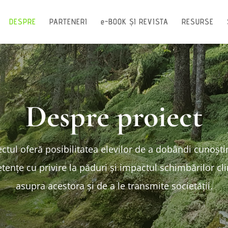
DESPRE
PARTENERI
e-BOOK ȘI REVISTA
RESURSE
Despre proiect
ectul oferă posibilitatea elevilor de a dobândi cunoștin
ențe cu privire la păduri și impactul schimbărilor cl
asupra acestora și de a le transmite societății.