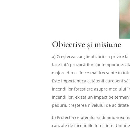
Obiective și misiune
a) Creșterea conștientizării cu privire la
face față provocărilor contemporane: atâ
majore din ce în ce mai frecvente în înt
Este important ca cetățenii europeni să
incendiilor forestiere asupra mediului î
incendiilor, există un impact pe termen l
pădurii, creșterea nivelului de aciditate 
b) Protecția cetățenilor și diminuarea r
cauzate de incendiile forestiere. Uniun