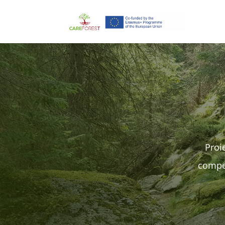
Proi
compet