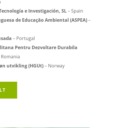
n
ecnología e Investigación, SL
– Spain
uguesa de Educação Ambiental (ASPEA)
–
usada
– Portugal
litana Pentru Dezvoltare Durabila
 Romania
øn utvikling (HGUt)
– Norway
LT