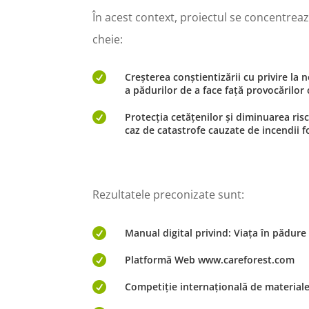
În acest context, proiectul se concentrea
cheie:

Creșterea conștientizării cu privire la n
a pădurilor de a face față provocăril

Protecția cetățenilor și diminuarea ris
caz de catastrofe cauzate de incendii f
Rezultatele preconizate sunt:

Manual digital privind: Viața în pădure 

Platformă Web www.careforest.com

Competiție internațională de material