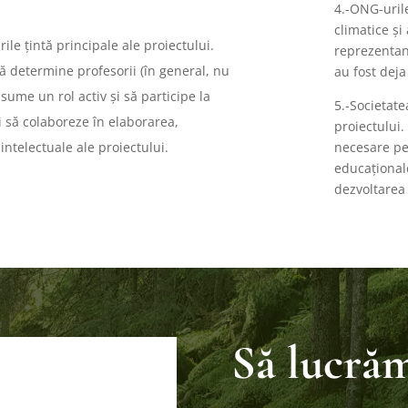
4.-ONG-uril
climatice și
rile țintă principale ale proiectului.
reprezentan
 să determine profesorii (în general, nu
au fost deja
asume un rol activ și să participe la
5.-Societate
și să colaboreze în elaborarea,
proiectului.
ntelectuale ale proiectului.
necesare pen
educațional
dezvoltarea 
Să lucră