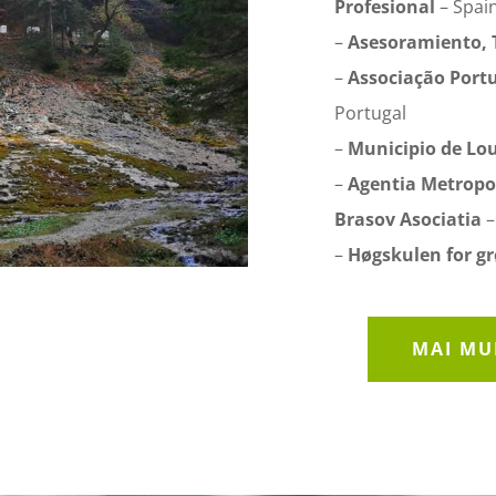
Profesional
– Spai
–
Asesoramiento, T
–
Associação Port
Portugal
–
Municipio de Lo
–
Agentia Metropo
Brasov Asociatia
–
–
Høgskulen for gr
MAI MU