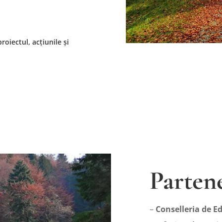
oiectul, acțiunile și
Parten
–
Conselleria de E