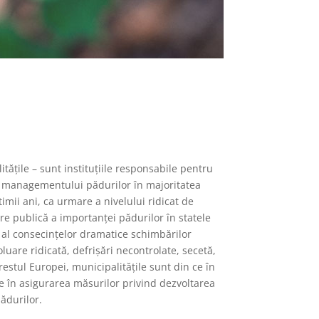
itățile – sunt instituțiile responsabile pentru
 managementului pădurilor în majoritatea
ltimii ani, ca urmare a nivelului ridicat de
re publică a importanței pădurilor în statele
 al consecințelor dramatice schimbărilor
oluare ridicată, defrișări necontrolate, secetă,
 restul Europei, municipalitățile sunt din ce în
e în asigurarea măsurilor privind dezvoltarea
ădurilor.