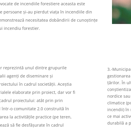
rovocate de incendiile forestiere aceasta este
 de persoane și-au pierdut viața în incendiile din
 demonstrează necesitatea dobândirii de cunoștințe
i incendiu forestier.
ar reprezintă unul dintre grupurile
3.-Municipal
palii agenți de diseminare și
gestionarea
țărilor. În u
roiectului în cadrul societății. Aceștia
conștientiza
alele elaborate prin proiect, dar vor fi
nordice sau
 cadrul proiectului: atât prin prin
climatice (p
 într-o comunitate 2.0 construită în
incendii) în
ce mai activ
area la activitățile practice (pe teren,
durabilă a p
ează să fie desfășurate în cadrul