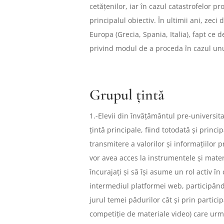
cetățenilor, iar în cazul catastrofelor p
principalul obiectiv. În ultimii ani, zeci
Europa (Grecia, Spania, Italia), fapt ce
privind modul de a proceda în cazul unu
Grupul țintă
1.-Elevii din învățământul pre-universit
țintă principale, fiind totodată și princi
transmitere a valorilor și informațiilor p
vor avea acces la instrumentele și materi
încurajați și să își asume un rol activ în
intermediul platformei web, participând
jurul temei pădurilor cât și prin particip
competiție de materiale video) care urm