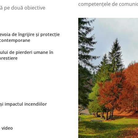
competențele de comunica
ză pe două obiective
evoia de îngrijire și protecție
or contemporane
cului de pierderi umane în
orestiere
și impactul incendiilor
e video