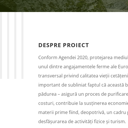
DESPRE PROIECT
Conform Agendei 2020, protejarea mediul
unul dintre angajamentele ferme ale Europe
transversal privind calitatea vieții cetățen
important de subliniat faptul că această 
pădurea – asigură un proces de purificare 
costuri, contribuie la susținerea economi
materii prime fiind, deopotrivă, un cadru 
desfășurarea de activități fizice și turism.