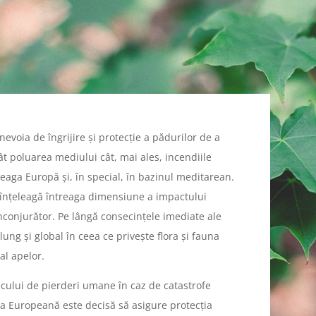
 nevoia de îngrijire și protecție a pădurilor de a
t poluarea mediului cât, mai ales, incendiile
reaga Europă și, în special, în bazinul meditarean.
 înțeleagă întreaga dimensiune a impactului
nconjurător. Pe lângă consecințele imediate ale
ung și global în ceea ce privește flora și fauna
al apelor.
iscului de pierderi umane în caz de catastrofe
ea Europeană este decisă să asigure protecția