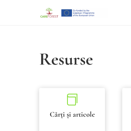
Resurse

Cărți și articole