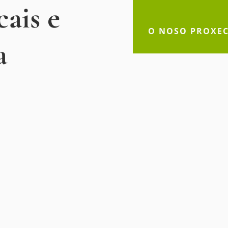
cais e
O NOSO PROXE
a