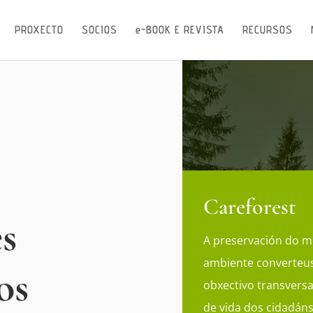
PROXECTO
SOCIOS
e-BOOK E REVISTA
RECURSOS
Careforest
s
A preservación do m
ambiente converteu
os
obxectivo transversa
de vida dos cidadán