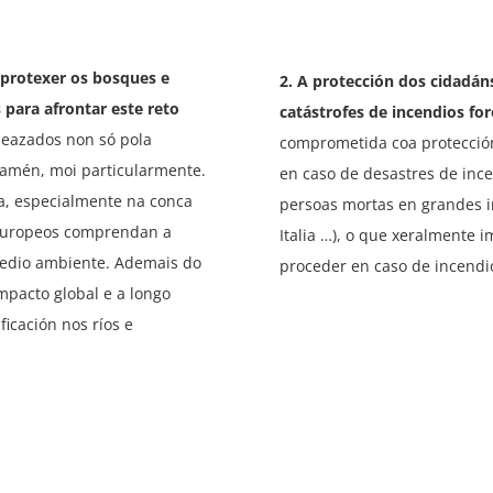
e protexer os bosques e
2. A protección dos cidadán
para afrontar este reto
catástrofes de incendios for
eazados non só pola
comprometida coa protección 
tamén, moi particularmente.
en caso de desastres de ince
pa, especialmente na conca
persoas mortas en grandes i
 europeos comprendan a
Italia …), o que xeralmente
edio ambiente. Ademais do
proceder en caso de incendi
mpacto global e a longo
ficación nos ríos e