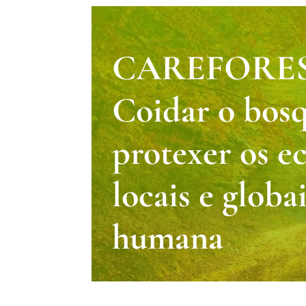
CAREFORE
Coidar o bos
protexer os e
locais e globai
humana