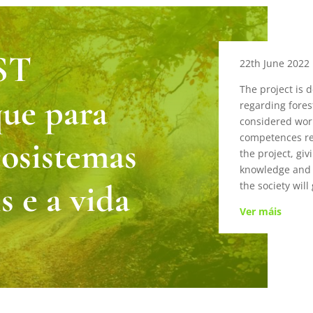
ST
22th June 2022
The project is 
que para
regarding fores
considered wor
competences re
cosistemas
the project, giv
knowledge and 
s e a vida
the society wil
Ver máis