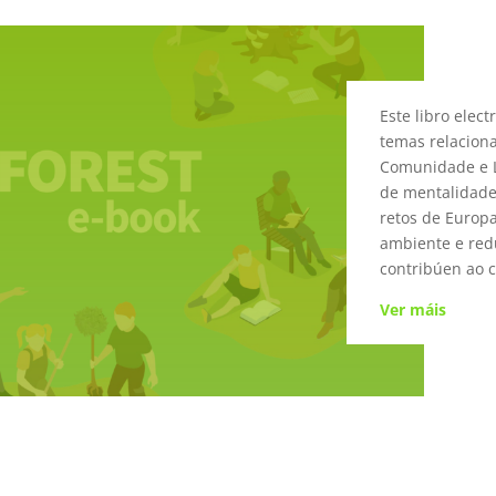
Este libro elec
temas relacion
Comunidade e L
de mentalidade 
retos de Europ
ambiente e red
contribúen ao c
Ver máis