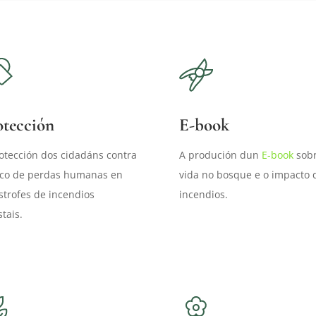
otección
E-book
otección dos cidadáns contra
A produción dun
E-book
sobre
sco de perdas humanas en
vida no bosque e o impacto 
strofes de incendios
incendios.
stais.